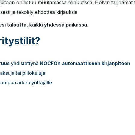
anpitoon onnistuu muutamassa minuutissa. Holvin tarjoamat t
aisesti ja tekoäly ehdottaa kirjauksia.
esi taloutta, kaikki yhdessä paikassa.
tystilit?
avuus
yhdistettynä
NOCFOn automaattiseen kirjanpitoon
ksuja tai piilokuluja
ompaa arkea yrittäjälle