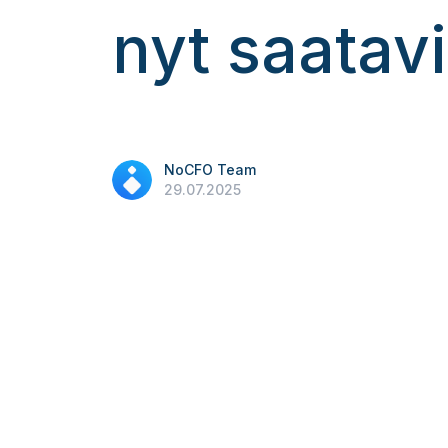
nyt saatavi
NoCFO Team
29.07.2025