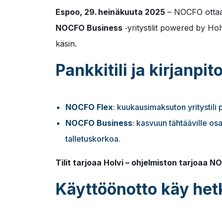
Espoo, 29. heinäkuuta 2025
– NOCFO ottaa 
NOCFO Business
‑yritystilit powered by Hol
käsin.
Pankkitili ja kirjanp
NOCFO Flex
: kuukausimaksuton yritystili 
NOCFO Business
: kasvuun tähtääville osa
talletuskorkoa.
Tilit tarjoaa Holvi – ohjelmiston tarjoaa N
Käyttöönotto käy het