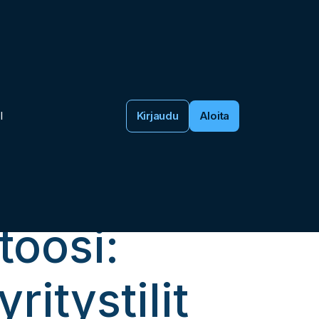
I
Kirjaudu
Aloita
o Holvin
toosi:
itystilit