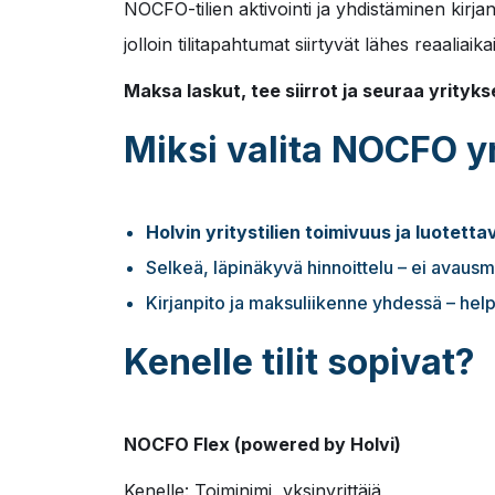
NOCFO-tilien aktivointi ja yhdistäminen kirj
jolloin tilitapahtumat siirtyvät lähes reaaliaik
Maksa laskut, tee siirrot ja seuraa yrityks
Miksi valita NOCFO yri
Holvin yritystilien toimivuus ja luotett
Selkeä, läpinäkyvä hinnoittelu – ei avausma
Kirjanpito ja maksuliikenne yhdessä – help
Kenelle tilit sopivat?
NOCFO Flex (powered by Holvi)
Kenelle: Toiminimi, yksinyrittäjä