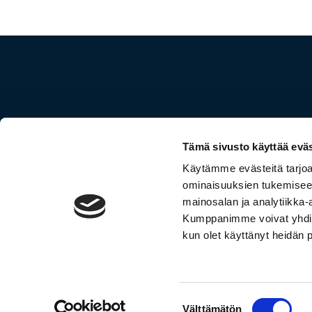
Tämä sivusto käyttää eväs
Palvelut
Yritys
Käytämme evästeitä tarjoa
Rekisteröidy
Blog
ominaisuuksien tukemisee
Kokeile demoyritystä
Tiimim
mainosalan ja analytiikka-
Hinnasto
Ota yht
Kumppanimme voivat yhdistää 
Tilitoimistoille
NoCFO
kun olet käyttänyt heidän 
© NoCFO Oy 2026
Suostumuksen
Välttämätön