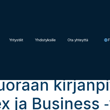
Yritystilit
Yhdistyksille
Ota yhteyttä
F
ase: NOCFO tu
suoraan kirjanpi
ja Business ‑yr