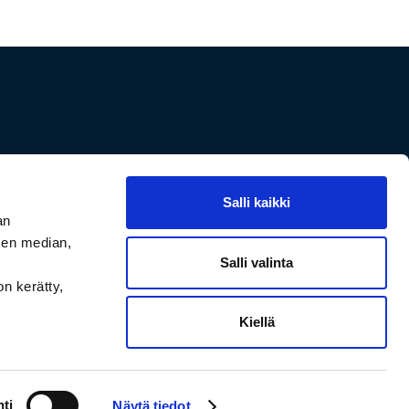
Lataa sovellus
Salli kaikki
an
sen median,
Salli valinta
on kerätty,
Kiellä
ti
Näytä tiedot