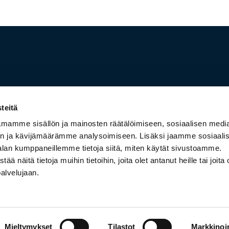
teitä
Resurssit
mamme sisällön ja mainosten räätälöimiseen, sosiaalisen medi
Tietosuojaseloste
n ja kävijämäärämme analysoimiseen. Lisäksi jaamme sosiaali
me
Evästeet
alan kumppaneillemme tietoja siitä, miten käytät sivustoamme.
eyttä
Palveluehdot
näitä tietoja muihin tietoihin, joita olet antanut heille tai joita 
 Community
Kehittäjille
palvelujaan.
Mieltymykset
Tilastot
Markkinoin