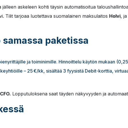
jälleen askeleen kohti täysin automatisoitua taloushallint
vi. Tilit tarjoaa luotettava suomalainen maksulaitos
Holvi
, j
ito samassa paketissa
pienyrittäjille ja toiminimille. Hinnoittelu käytön mukaan (0,2
keyhtiöille – 25 €/kk, sisältää 3 fyysistä Debit-korttia, virt
OCFO.
Lopputuloksena saat täyden näkyvyyden ja automaatio
kessä