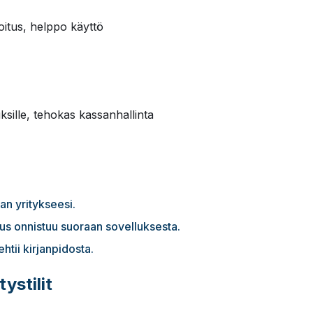
oitus, helppo käyttö
ksille, tehokas kassanhallinta
an yritykseesi.
aus onnistuu suoraan sovelluksesta.
tii kirjanpidosta.
ystilit