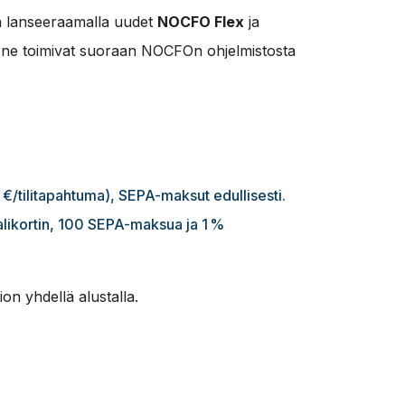
oa lanseeraamalla uudet
NOCFO Flex
ja
a ne toimivat suoraan NOCFOn ohjelmistosta
5 €/tilitapahtuma), SEPA-maksut edullisesti.
uaalikortin, 100 SEPA-maksua ja 1 %
n yhdellä alustalla.