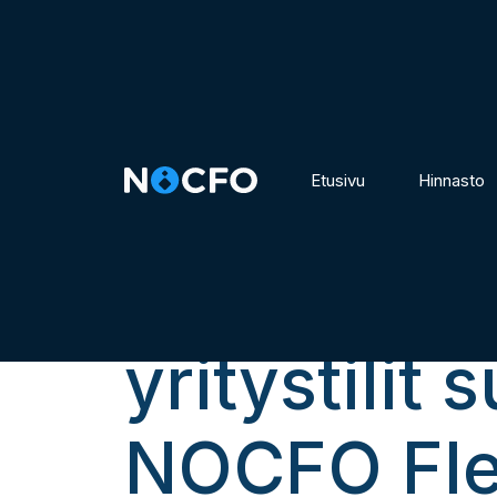
Etusivu
Hinnasto
Press Rele
yritystilit 
NOCFO Flex 