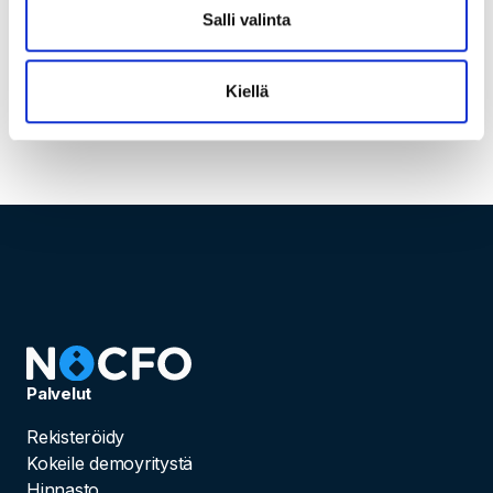
Salli valinta
NoCFO Team
Kiellä
08.05.2025
Palvelut
Rekisteröidy
Kokeile demoyritystä
Hinnasto