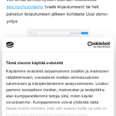
app.nocfo.io/demo
(vaatii kirjautumisen) tai heti
palvelun kirjautumisen jälkeen kohdasta
Uusi demo-
yritys
:
Demoyrityksen avulla voit kokeilla nocfon käyttöä
ilman oikeaa olemassa olevaa yritystä (eli ilman y-
Tämä sivusto käyttää evästeitä
tunnusta) täysin vapaasti. Demoyritys on aina
Käytämme evästeitä tarjoamamme sisällön ja mainosten
Osakeyhtiö, joka on oletuksena
räätälöimiseen, sosiaalisen median ominaisuuksien
arvonlisäverovelvollinen. Voit kuitenkin muokata
tukemiseen ja kävijämäärämme analysoimiseen. Lisäksi
asetuksista demoyhtiöön liittyviä oletuksia. nocfon
jaamme sosiaalisen median, mainosalan ja analytiikka-
ominaisuudet ovat samat kaikille yhtiömuodoille,
alan kumppaneillemme tietoja siitä, miten käytät
joten saat Demoyrityksen käyttämisestä hyvän
sivustoamme. Kumppanimme voivat yhdistää näitä
kuvan siitä miten palvelu toimii myös muille
tietoja muihin tietoihin, joita olet antanut heille tai joita on
kerätty, kun olet käyttänyt heidän palvelujaan.
yhtiömuodoille (Yhtiömuodon valinta vaikuttaa