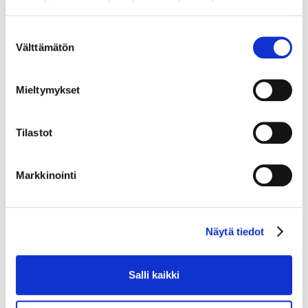
tilikarttaan ja/tai raportteihin riippuen
Suostumuksen
yhtiömuodosta).
Välttämätön
valinta
HUOMIO! OBS! WARNING! Demoyritys on
Mieltymykset
tarkoitettu ainoastaan palvelun testaamiseen.
Saatamme koska tahansa poistaa vanhoja
Tilastot
demoyrityksiä palvelusta.
Markkinointi
Share this post
Näytä tiedot
Salli kaikki
What’s New in NOCFO