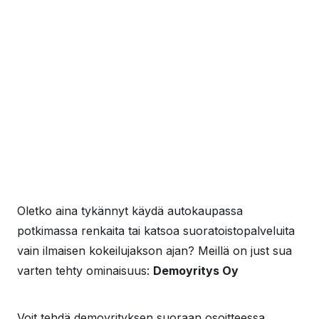
Oletko aina tykännyt käydä autokaupassa
potkimassa renkaita tai katsoa suoratoistopalveluita
vain ilmaisen kokeilujakson ajan? Meillä on just sua
varten tehty ominaisuus:
Demoyritys Oy
Voit tehdä demoyrityksen suoraan osoitteessa